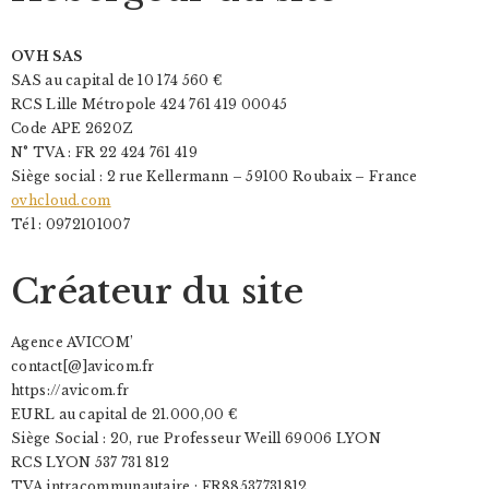
OVH SAS
SAS au capital de 10 174 560 €
RCS Lille Métropole 424 761 419 00045
Code APE 2620Z
N° TVA : FR 22 424 761 419
Siège social : 2 rue Kellermann – 59100 Roubaix – France
ovhcloud.com
Tél : 0972101007
Créateur du site
Agence AVICOM’
contact[@]avicom.fr
https://avicom.fr
EURL au capital de 21.000,00 €
Siège Social : 20, rue Professeur Weill 69006 LYON
RCS LYON 537 731 812
TVA intracommunautaire : FR88537731812